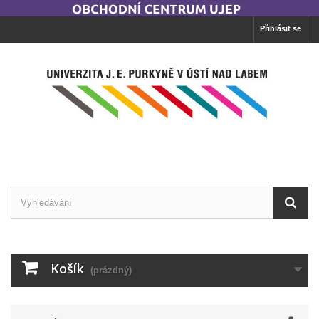
Přihlásit se
Košík
(prázdný)