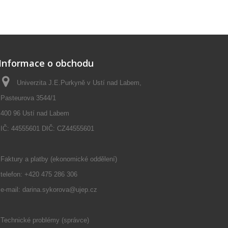
Informace o obchodu
Univerzita J.E.Purkyně v Ustí nad Labem,
Pasteurova 3544/1
400 96 Ustí nad Labem
IČ: 44555601 DIČ: CZ44555601
Faktury a platby (ekonomické oddělení)
telefon: +420 475 286 306
e-mail: darina.sykorova@ujep.cz
Technické problémy (správce)