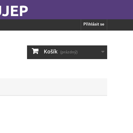
Přihlásit se
Košík
(prázdný)