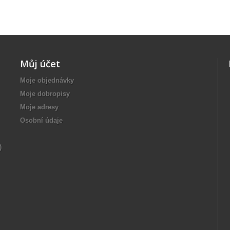
Můj účet
Moje objednávky
Moje dobropisy
Moje adresy
Osobní údaje
)