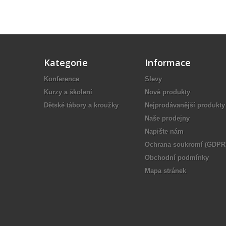
Kategorie
Informace
Konference
Slevy
Kurzy a školení
Nové produkty
Dětské tábory a kroužky
Nejprodávanější produkty
Naše prodejny
Napište nám
Ochrana soukromí (GDPR
Obchodní podmínky
Mapa stránek