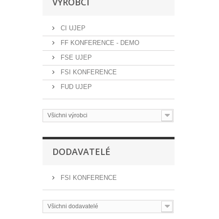
VÝROBCI
CI UJEP
FF KONFERENCE - DEMO
FSE UJEP
FSI KONFERENCE
FUD UJEP
Všichni výrobci
DODAVATELÉ
FSI KONFERENCE
Všichni dodavatelé