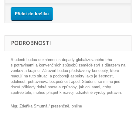
Přidat do košíku
PODROBNOSTI
Studenti budou seznámeni s dopady globalizovaného trhu
s potravinami a konvenčních způsobů zemědělství s důrazem na
venkov a krajinu. Zároveň budou představeny koncepty, které
reagují na tuto situaci a podporují aspekty jako je šetrnost,
odolnost, potravinová bezpečnost apod. Studenti se mimo jiné
dozví příklady dobré praxe a způsoby, jak oni sami, coby
spotřebitelé, mohou přispět k rozvoji udržitelné výroby potravin.
Mgr. Zdeňka Smutná / prezenčně, online