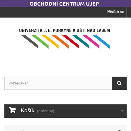
Přihlásit se
Košík
(prázdný)